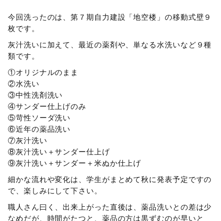
今回洗ったのは、第７期自力建設「地空楼」の移動式壁９
枚です。
灰汁洗いに加えて、最近の薬剤や、単なる水洗いなど９種
類です。
①オリジナルのまま
②水洗い
③中性洗剤洗い
④サンダー仕上げのみ
⑤苛性ソーダ洗い
⑥近年の薬品洗い
⑦灰汁洗い
⑧灰汁洗い＋サンダー仕上げ
⑨灰汁洗い＋サンダー＋米ぬか仕上げ
細かな流れや変化は、学生がまとめて秋に発表予定ですの
で、楽しみにして下さい。
職人さん曰く、出来上がった直後は、薬品洗いとの差は少
なめだが、時間がたつと、薬品の方は黒ずむのが早いと