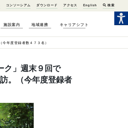
へ
コンソーシアム
ダウンロード
アクセス
English
検索
施設案内
地域連携
キャリアシフト
。（今年度登録者数４７３名）
ーク」週末９回で
人来訪。（今年度登録者