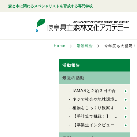
森と木に関わるスペシャリストを育成する専門学校
Home
活動報告
今年度も大盛況！
活動報告
最近の活動
IAMASと２泊３日の合同合宿！「FbSのためのデザインキャンプ」
ネジで社会や地球環境を良くする会社「シネジックさん」視察
植物をじっくり観察する「植物観察の基礎」
【手計算で挑戦！】 木造の許容応力度計算（２）
【卒業生インタビュー】 ６歳から100歳までの居場所を創る