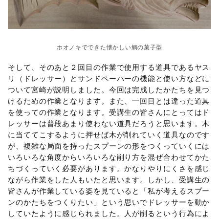
ホオノキでできた懐かしい鯛の菓子型
そして、そのあと２回目の作業で使用する道具であるヤス
リ（ドレッサー）とサンドペーパーの機能と使い方などに
ついて宮崎が説明しました。今回は完成したかたちを見つ
けるための作業となります。また、一回目とは違った道具
を使っての作業となります。受講生の皆さんにとってはド
レッサーは普段あまり使わない道具だろうと思います。木
に当ててこするように押せば木が削れていく道具なのです
が、複雑な局面を持ったスプーンの形をつくっていくには
いろいろな角度からいろいろな削り方を混ぜ合わせてかた
ちづくっていく必要があります。かなりやりにくさを感じ
ながら作業をした人もいたと思います。しかし、受講生の
皆さんが作業している姿を見ていると「私が考えるスプー
ンのかたちをつくりたい」という思いでドレッサーを動か
していたように感じられました。人が削るという行為によ