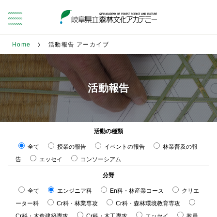
Home
活動報告 アーカイブ
活動報告
活動の種類
全て
授業の報告
イベントの報告
林業普及の報
告
エッセイ
コンソーシアム
分野
全て
エンジニア科
En科・林産業コース
クリエ
ーター科
Cr科・林業専攻
Cr科・森林環境教育専攻
Cr科・木造建築専攻
Cr科・木工専攻
エッセイ
教員