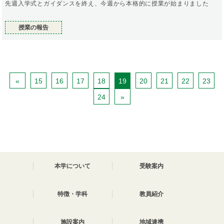
先週入学式とガイダンスを終え、今週から本格的に授業が始まりました
授業の報告
«
15
16
17
18
19
20
21
22
23
24
»
本学について
受験案内
特徴・学科
教員紹介
施設案内
地域連携