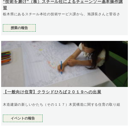
“技術を磨け”（株）スチール社によるチェーンソー基本操作講
習
栃木県にあるスチール本社の技術サービス課から、旭課長さんと菅谷さ
授業の報告
【一般向け住育】クラシドひろば２０１９への出展
木造建築の新しいかたち（その１１７）木質構造に関する住育の取り組
イベントの報告