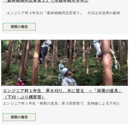
『森林植物同定実習２』で冷温帯樹木を学ぶ
エンジニア科２年生の『森林植物同定実習２』 今日は冷温帯の森林
授業の報告
エンジニア科１年生 草を刈り、木に登る ～「林業の道具」
（下刈・ぶり縄実習）
エンジニア科１年生「林業の道具」第３回授業で、造林鎌による下刈と
授業の報告