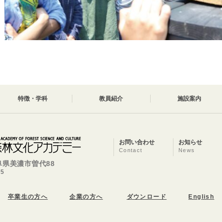
特徴・学科
教員紹介
施設案内
お問い合わせ
お知らせ
Contact
News
岐阜県美濃市曽代88
25
卒業生の方へ
企業の方へ
ダウンロード
English