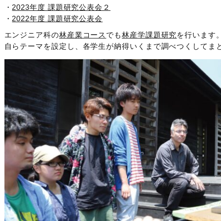
・
2023年度 課題研究公表会２
・
2022年度 課題研究公表会
エンジニア科の
林産業コース
でも
林産学課題研究
を行います
自らテーマを設定し、各学生が納得いくまで調べつくしてま