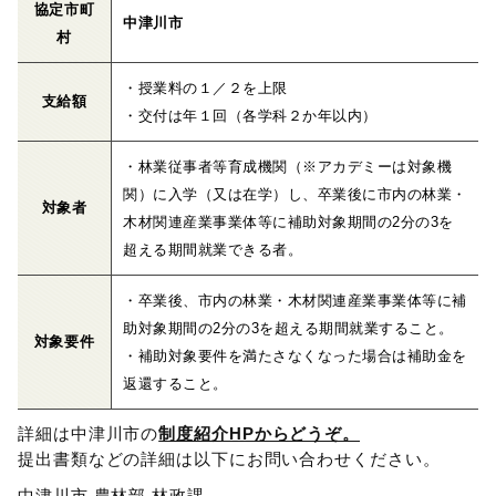
協定市町
中津川市
村
・授業料の１／２を上限
支給額
・交付は年１回（各学科２か年以内）
・林業従事者等育成機関（※アカデミーは対象機
関）に入学（又は在学）し、卒業後に市内の林業・
対象者
木材関連産業事業体等に補助対象期間の2分の3を
超える期間就業できる者。
・卒業後、市内の林業・木材関連産業事業体等に補
助対象期間の2分の3を超える期間就業すること。
対象要件
・補助対象要件を満たさなくなった場合は補助金を
返還すること。
詳細は中津川市の
制度紹介HPからどうぞ。
提出書類などの詳細は以下にお問い合わせください。
中津川市 農林部 林政課