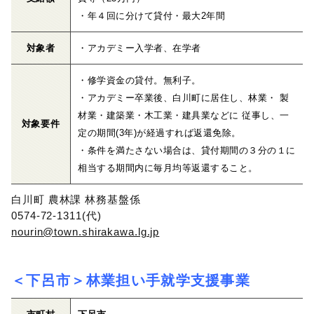
・年４回に分けて貸付・最大2年間
対象者
・アカデミー入学者、在学者
・修学資金の貸付。無利子。
・アカデミー卒業後、白川町に居住し、林業・ 製
材業・建築業・木工業・建具業などに 従事し、一
対象要件
定の期間(3年)が経過すれば返還免除。
・条件を満たさない場合は、貸付期間の３分の１に
相当する期間内に毎月均等返還すること。
白川町 農林課 林務基盤係
0574-72-1311(代)
nourin@town.shirakawa.lg.jp
＜下呂市＞林業担い手就学支援事業