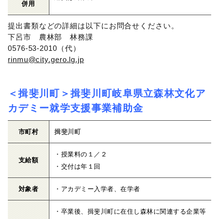
併用
提出書類などの詳細は以下にお問合せください。
下呂市 農林部 林務課
0576-53-2010（代）
rinmu@city.gero.lg.jp
＜揖斐川町＞揖斐川町岐阜県立森林文化ア
カデミー就学支援事業補助金
市町村
揖斐川町
・授業料の１／２
支給額
・交付は年１回
対象者
・アカデミー入学者、在学者
・卒業後、揖斐川町に在住し森林に関連する企業等