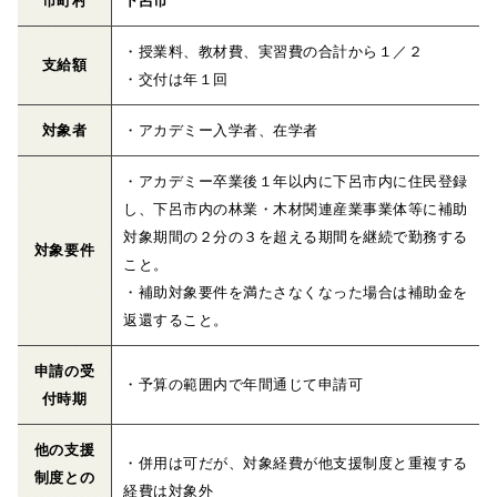
市町村
下呂市
・授業料、教材費、実習費の合計から１／２
支給額
・交付は年１回
対象者
・アカデミー入学者、在学者
・アカデミー卒業後１年以内に下呂市内に住民登録
し、下呂市内の林業・木材関連産業事業体等に補助
対象期間の２分の３を超える期間を継続で勤務する
対象要件
こと。
・補助対象要件を満たさなくなった場合は補助金を
返還すること。
申請の受
・予算の範囲内で年間通じて申請可
付時期
他の支援
・併用は可だが、対象経費が他支援制度と重複する
制度との
経費は対象外