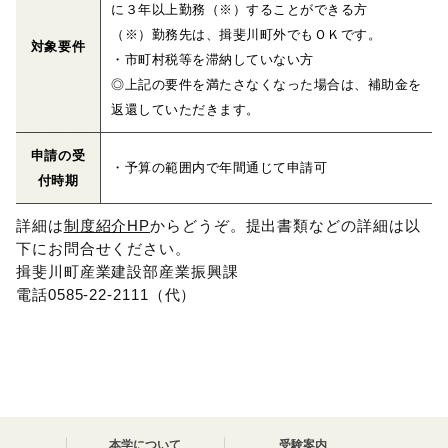
に３年以上勤務（※）することができる方
（※）勤務先は、揖斐川町外でもＯＫです。
対象要件
・市町村税等を滞納していない方
◎上記の要件を満たさなくなった場合は、補助金を
返還していただきます。
申請の受
・予算の範囲内で年間通じて申請可
付時期
詳細は
制度紹介HP
からどうぞ。提出書類などの詳細は以
下にお問合せください。
揖斐川町産業建設部産業振興課
電話0585-22-2111（代）
本学について
受験案内