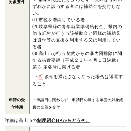
対象要件
ずれかに該当する者には補助金を交付しな
い。
⑴ 市税を滞納している者
⑵ 岐阜県緑の青年就業準備給付金、県内の
他市町村が行う当該補助金と同様の補助又
は貸付等の支援を利用する又は利用してい
る者
⑶ 高山市が行う契約からの暴力団排除に関
する措置要綱（平成２３年４月１日決裁）
第３ 条各号に掲げる者
・
を満たさなくなった場合は返還す
条件
ること。
申請の受
・申請日に関わらず、申請日の属する年度の対象経
付時期
費の全額を交付
詳細は高山市の
制度紹介HPからどうぞ
。