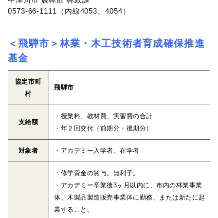
0573-66-1111（内線4053、4054）
＜飛騨市＞林業・木工技術者育成確保推進
基金
協定市町
飛騨市
村
・授業料、教材費、実習費の合計
支給額
・年２回交付（前期分・後期分）
対象者
・アカデミー入学者、在学者
・修学資金の貸与。無利子。
・アカデミー卒業後3ヶ月以内に、市内の林業事業
体、木製品製造販売事業体に勤務、または新たに起
業すること。