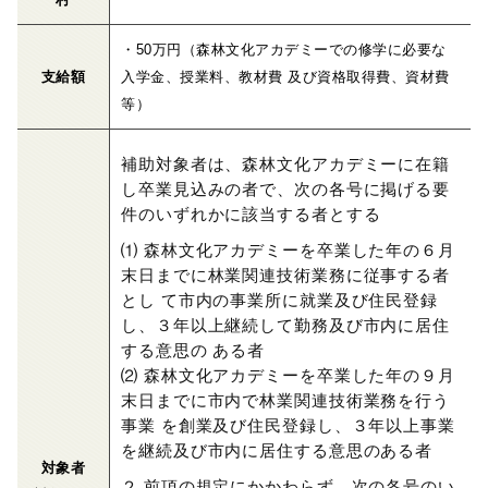
・50万円（森林文化アカデミーでの修学に必要な
支給額
入学金、授業料、教材費 及び資格取得費、資材費
等）
補助対象者は、森林文化アカデミーに在籍
し卒業見込みの者で、次の各号に掲げる要
件のいずれかに該当する者とする
⑴ 森林文化アカデミーを卒業した年の６月
末日までに林業関連技術業務に従事する者
とし て市内の事業所に就業及び住民登録
し、３年以上継続して勤務及び市内に居住
する意思の ある者
⑵ 森林文化アカデミーを卒業した年の９月
末日までに市内で林業関連技術業務を行う
事業 を創業及び住民登録し、３年以上事業
を継続及び市内に居住する意思のある者
対象者
２ 前項の規定にかかわらず、次の各号のい