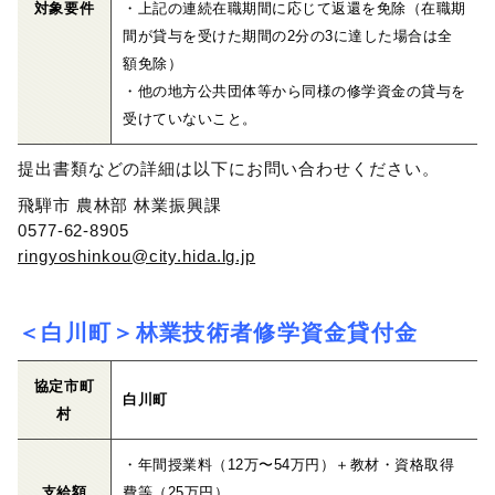
対象要件
・上記の連続在職期間に応じて返還を免除（在職期
間が貸与を受けた期間の2分の3に達した場合は全
額免除）
・他の地方公共団体等から同様の修学資金の貸与を
受けていないこと。
提出書類などの詳細は以下にお問い合わせください。
飛騨市 農林部 林業振興課
0577-62-8905
ringyoshinkou@city.hida.lg.jp
＜白川町＞林業技術者修学資金貸付金
協定市町
白川町
村
・年間授業料（12万〜54万円）＋教材・資格取得
支給額
費等（25万円）