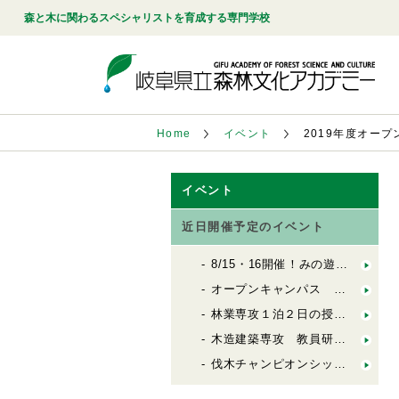
森と木に関わるスペシャリストを育成する専門学校
Home
イベント
2019年度オー
イベント
近日開催予定のイベント
8/15・16開催！みの遊学（森林文化アカデミー×ののの案内所 合同企画）
オープンキャンパス 8月16日（日）
林業専攻１泊２日の授業体験ツアー！
木造建築専攻 教員研究･活動 報告会2026
伐木チャンピオンシップin岐阜開催!