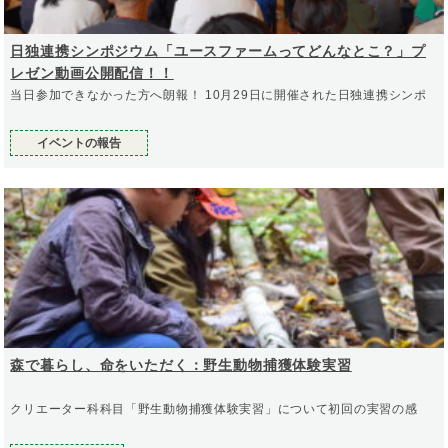
日独連携シンポジウム「ユースファームってどんなとこ？」プ
レゼン動画公開配信！！
当日参加できなかった方へ朗報！ 10月29日に開催された日独連携シンポ
イベントの報告
森で暮らし、命をいただく：野生動物捕獲体験実習
クリエーター科科目「野生動物捕獲体験実習」について初回の実習の感