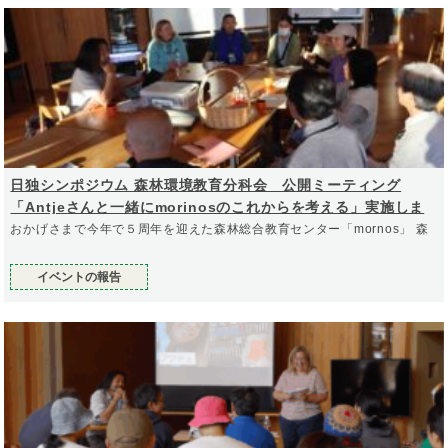
日独シンポジウム 森林環境教育分科会 公開ミーティング
「Antjeさんと一緒にmorinosのこれからを考える」実施しま
した！
おかげさまで今年で５周年を迎えた森林総合教育センター「mornos」 森
イベントの報告