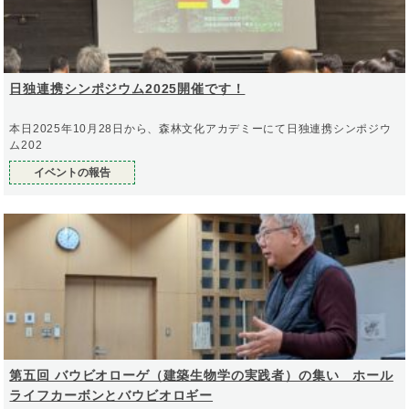
日独連携シンポジウム2025開催です！
本日2025年10月28日から、森林文化アカデミーにて日独連携シンポジウ
ム202
イベントの報告
第五回 バウビオローゲ（建築生物学の実践者）の集い ホール
ライフカーボンとバウビオロギー