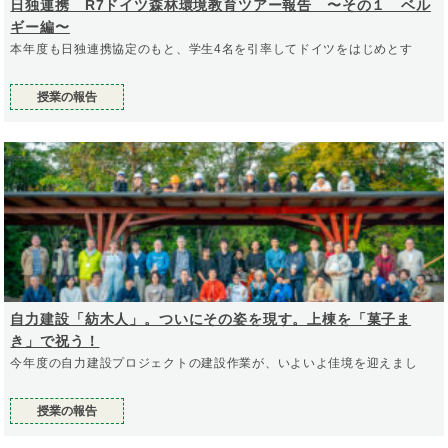
日独連携 R7ドイツ森林環境教育ツアー報告 〜その１ ベル
ギー編〜
本年度も日独連携協定のもと、学生4名を引率してドイツをはじめとす
授業の報告
自力建設「紡木人」。ついにその姿を現す。上棟を「菓子ま
き」で祝う！
今年度の自力建設プロジェクトの建設作業が、いよいよ佳境を迎えまし
授業の報告