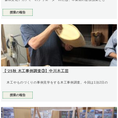
授業の報告
【‘25秋 木工事例調査③】中川木工芸
木工やものづくりの事例見学をする木工事例調査。今回は1泊2日の
授業の報告