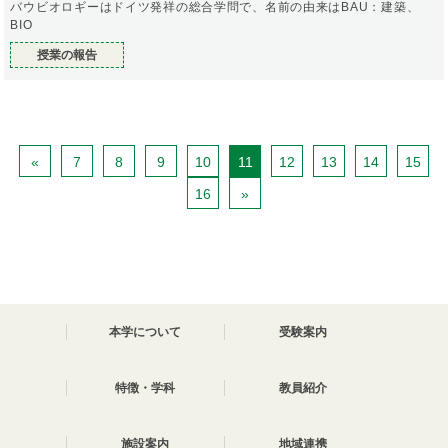
バウビオロギーはドイツ発祥の総合学問で、名前の由来はBAU：建築、
BIO
授業の報告
«
7
8
9
10
11
12
13
14
15
16
»
本学について
受験案内
特徴・学科
教員紹介
施設案内
地域連携