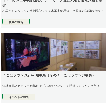
【‘25秋 木工事例調査②】ラ コリーナ近江八幡と近江八幡旧市
街
木工やものづくりの事例見学をする木工事例調査。今回は1泊2日の行程で
授業の報告
「こはラウンジ」in 翔楓祭（その１ こはラウンジ概要）
森林文化アカデミー翔楓祭で「こはラウンジ」を開催しました。今年は
イベントの報告