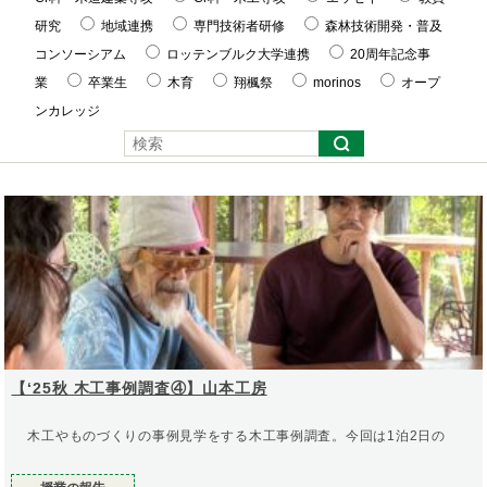
研究
地域連携
専門技術者研修
森林技術開発・普及
コンソーシアム
ロッテンブルク大学連携
20周年記念事
業
卒業生
木育
翔楓祭
morinos
オープ
ンカレッジ
【‘25秋 木工事例調査④】山本工房
木工やものづくりの事例見学をする木工事例調査。今回は1泊2日の