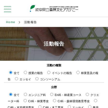
Home
活動報告
活動報告
活動の種類
全て
授業の報告
イベントの報告
林業普及の報
告
エッセイ
コンソーシアム
分野
全て
エンジニア科
En科・林産業コース
クリエ
ーター科
Cr科・林業専攻
Cr科・森林環境教育専攻
Cr科・木造建築専攻
Cr科・木工専攻
エッセイ
教員