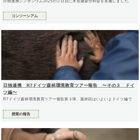
日独連携シンポジウム2025の２日目に木造建築分科会を実施しました。
コンソーシアム
日独連携 R7ドイツ森林環境教育ツアー報告 〜その３ ドイ
ツ編〜
R7ドイツ森林環境教育ツアー報告第３弾、最終回はいよいよドイツ編で
授業の報告