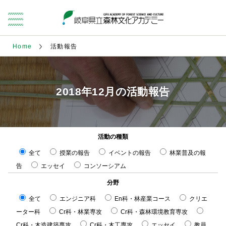
Home
活動報告
2018年12月の活動報告
活動の種類
全て
授業の報告
イベントの報告
林業普及の報
告
エッセイ
コンソーシアム
分野
全て
エンジニア科
En科・林産業コース
クリエ
ーター科
Cr科・林業専攻
Cr科・森林環境教育専攻
Cr科・木造建築専攻
Cr科・木工専攻
エッセイ
教員