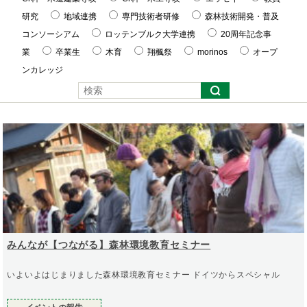
研究
地域連携
専門技術者研修
森林技術開発・普及
コンソーシアム
ロッテンブルク大学連携
20周年記念事
業
卒業生
木育
翔楓祭
morinos
オープ
ンカレッジ
みんなが【つながる】森林環境教育セミナー
いよいよはじまりました森林環境教育セミナー ドイツからスペシャル