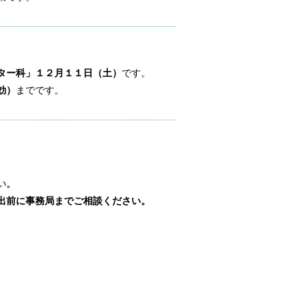
ター科」１２月１１日（土）
です。
効）
までです。
。
い。
出前に事務局までご相談ください。