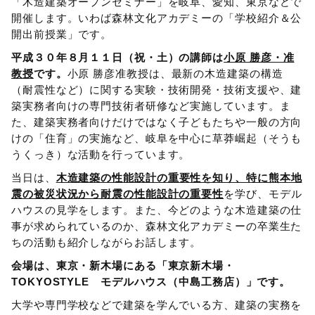
「木造建築オープンセミナー」を岐阜、愛知、東京などで
開催します。いわば森林文化アカデミーの「学校紹介＆公
開出前授業」です。
平成３０年８月１１日（祝・土）の講師は
小原 勝彦・准
教授
です。
小原 勝彦准教授は、最新の木造建築の構造
（耐震性など）に関する実験・技術開発・技術支援や、建
築実務者向けの専門技術者研修など実施しています。ま
た、建築実務者向けだけではなく子どもたちや一般の方向
けの「住育」の実施など、岐阜を中心に草莽崛起（そうも
うくっき）な活動を行っています。
当日は、
木造建築の性能設計の重要性を知り、特に熊本地
震の被災状況から耐震の性能設計の重要性
を学び、モデル
ハウスの見学をします。また、今どのような木造建築の仕
事が求められているのか、森林文化アカデミーの卒業生た
ちの活動も紹介しながらお話します。
会場は、東京・新木場にある「東京新木場・
TOKYOSTYLE モデルハウス（中島工務店）」です。
大学や専門学校などで建築を学んでいる方、建築の実務を