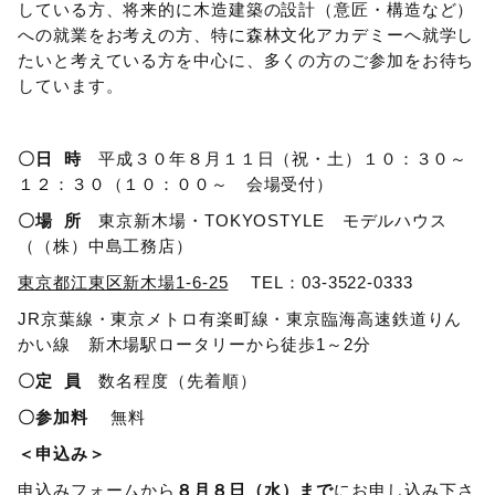
している方、将来的に木造建築の設計（意匠・構造など）
への就業をお考えの方、特に森林文化アカデミーへ就学し
たいと考えている方を中心に、多くの方のご参加をお待ち
しています。
〇日 時
平成３０年８月１１日（祝・土）１０：３０～
１２：３０（１０：００～ 会場受付）
〇場 所
東京新木場・TOKYOSTYLE モデルハウス
（（株）中島工務店）
東京都江東区新木場1-6-25
TEL：03-3522-0333
JR京葉線・東京メトロ有楽町線・東京臨海高速鉄道りん
かい線 新木場駅ロータリーから徒歩1～2分
〇定 員
数名程度（先着順）
〇参加料
無料
＜申込み＞
申込みフォームから
８月８日（水）まで
にお申し込み下さ