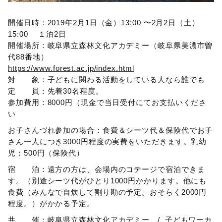
開催日時：2019年2月1日（金）13:00 〜2月2日（土）
15:00 １泊2日
開催場所：岐阜県立森林文化アカデミー（岐阜県美濃市曽
代88番地）
https://www.forest.ac.jp/index.html
対 象：子どもに関わる活動をしている人なら誰でも
定 員：先着30名程度。
参加費用：8000円（現金で当日受付にてお支払いくださ
い
お子さんづれ参加の場合：食費＆シーツ代＆保険代でお子
さん一人につき3000円程度の実費をいただきます。乳幼
児：500円（保険代）
宿 泊：遠方の方は、会場内のコテージで宿泊できま
す。（別途シーツ代がひとり1000円かかります。他にも
食費（みんなで自炊して割り勘の予定。おそらく2000円
程度。）がかかる予定。
共 催：岐阜県立森林文化アカデミー / 子どもワーカ