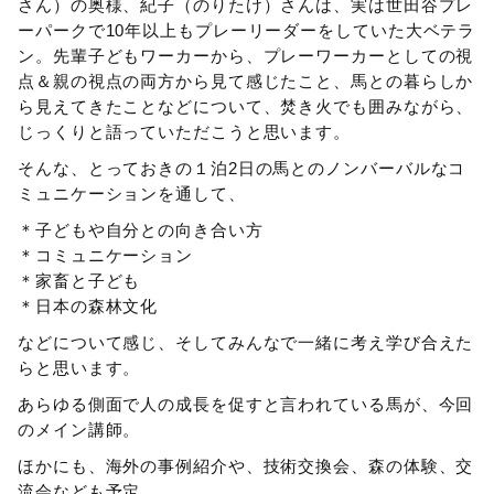
さん）の奥様、紀子（のりたけ）さんは、実は世田谷プレ
ーパークで10年以上もプレーリーダーをしていた大ベテラ
ン。先輩子どもワーカーから、プレーワーカーとしての視
点＆親の視点の両方から見て感じたこと、馬との暮らしか
ら見えてきたことなどについて、焚き火でも囲みながら、
じっくりと語っていただこうと思います。
そんな、とっておきの１泊2日の馬とのノンバーバルなコ
ミュニケーションを通して、
＊子どもや自分との向き合い方
＊コミュニケーション
＊家畜と子ども
＊日本の森林文化
などについて感じ、そしてみんなで一緒に考え学び合えた
らと思います。
あらゆる側面で人の成長を促すと言われている馬が、今回
のメイン講師。
ほかにも、海外の事例紹介や、技術交換会、森の体験、交
流会なども予定。