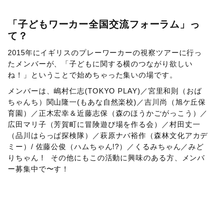
「子どもワーカー全国交流フォーラム」っ
て？
2015年にイギリスのプレーワーカーの視察ツアーに行っ
たメンバーが、「子どもに関する横のつながり欲しい
ね！」ということで始めちゃった集いの場です。
メンバーは、嶋村仁志(TOKYO PLAY)／宮里和則（おば
ちゃんち）関山隆一(もあな自然楽校)／吉川尚（旭ケ丘保
育園）／正木宏幸＆近藤志保（森のほうかごがっこう）／
広田マリ子（芳賀町に冒険遊び場を作る会）／村田丈一
（品川はらっぱ探検隊）／萩原ナバ裕作（森林文化アカデ
ミー）/ 佐藤公俊（ハムちゃん!?）／くるみちゃん／みど
りちゃん ! その他にもこの活動に興味のある方、メンバ
ー募集中で〜す！