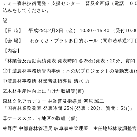
デミー森林技術開発・支援センター 普及企画係（電話 ０
込みをしてください。
記
【日 時】 平成29年2月3日（金） 10:30～15:40 （受付10:0
【会 場】 わかくさ・プラザ多目的ホール（関市若草通2丁目1番地 
【内容】
「林業普及活動実績発表 発表時間 各25分(発表：20分、質問
①中濃農林事務所管内事例：木の駅プロジェクトの活動支援(
中濃農林事務所 林業普及指導員 清水 力
②木材生産性向上に向けた取組等(仮)
森林文化アカデミー 林業普及指導員 河原 誠二
「国有林業務発表 発表時間 25分(発表：20分、質問：5分)」
③ケーススタディ地区の取組（仮）
林野庁 中部森林管理局 岐阜森林管理署 主任地域林政調整官 