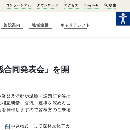
へ
コンソーシアム
ダウンロード
アクセス
English
検索
施設案内
地域連携
キャリアシフト
係合同発表会」を開
林業普及活動や試験・課題研究等に
の相互研鑽、交流、連携を深めるこ
会を開催しますので皆様方のご来場
でに
にて森林文化アカ
申込様式