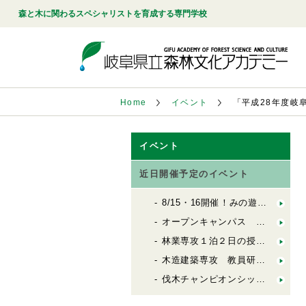
森と木に関わるスペシャリストを育成する専門学校
Home
イベント
「平成28年度岐
イベント
近日開催予定のイベント
8/15・16開催！みの遊学（森林文化アカデミー×ののの案内所 合同企画）
オープンキャンパス 8月16日（日）
林業専攻１泊２日の授業体験ツアー！
木造建築専攻 教員研究･活動 報告会2026
伐木チャンピオンシップin岐阜開催!