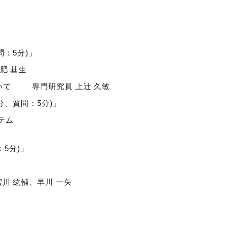
問：5分)」
肥 基生
いて 専門研究員 上辻 久敏
分、質問：5分)」
テム
：5分)」
川 紘輔、早川 一矢
」