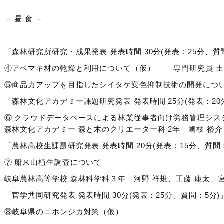
－ 昼 食 －
「森林研究所研究・成果発表 発表時間 30分(発表：25分、質
④アベマキ材の乾燥と利用について（仮） 専門研究員 土
⑤商品力アップを目指したシイタケ変色抑制技術の開発につ
「森林文化アカデミー課題研究発表 発表時間 25分(発表：20
⑥ クラウドデータベースによる林業従事者向け労務管理シス
森林文化アカデミー 森と木のクリエーター科 2年 國枝 裕介
「農林高校生課題研究発表 発表時間 20分(発表：15分、質問
⑦ 船来山植生調査について
岐阜農林高等学校 森林科学科３年 河野 祥規、工藤 康太、宮
「官学共同研究発表 発表時間 30分(発表：25分、質問：5分)
⑧岐阜県のニホンジカ対策（仮）