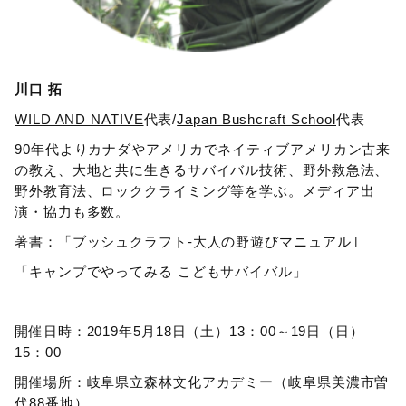
川口 拓
WILD AND NATIVE
代表/
Japan Bushcraft School
代表
90年代よりカナダやアメリカでネイティブアメリカン古来
の教え、大地と共に生きるサバイバル技術、野外救急法、
野外教育法、ロッククライミング等を学ぶ。メディア出
演・協力も多数。
著書：「ブッシュクラフト-大人の野遊びマニュアル｣
「キャンプでやってみる こどもサバイバル」
開催日時：2019年5月18日（土）13：00～19日（日）
15：00
開催場所：岐阜県立森林文化アカデミー（岐阜県美濃市曽
代88番地）