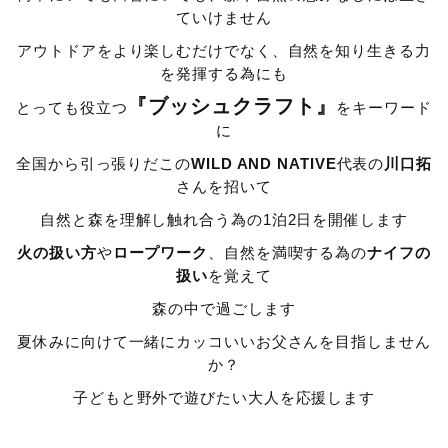
ていけません
アウトドアをより楽しむだけでなく、自然を知り生きる力
を発揮する為にも
『ブッシュクラフト』
とっても役立つ
をキーワード
に
全国から引っ張りだこの
WILD AND NATIVE
代表の
川口拓
さんを招いて
自然と森を理解し触れ合う為の1泊2日を開催します
火の扱い方
や
ロープワーク
、自然を満喫する為の
ナイフの
扱い
を覚えて
森の中で過ごします
夏休みに向けて一緒にカッコいいお父さんを目指しません
か？
子どもと野外で遊びたい大人を応援します