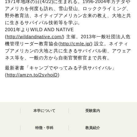
1971年地球の日(4/22)に生まれる。1996-2004年カナダや
アメリカを何度も訪れ、雪山登山、ロッククライミング、
野外教育法、ネイティブアメリカン古来の教え、大地と共
に生きるサバイバル技術等を学ぶ。
2001年よりWILD AND NATIVE
(
http://wildandnative.com/
) 主催、2013年一般社団法人危
機管理リーダー教育協会(
http://cmle.jp/
) 設立。ネイティ
ブアメリカンの大地と共に生きるサバイバル術、アウェア
ネス等を、一般の方から自衛官警察官まで共有。
最新著書「キャンプでやってみる子供サバイバル」
(
http://amzn.to/2svhoiD
)
本学について
受験案内
特徴・学科
教員紹介