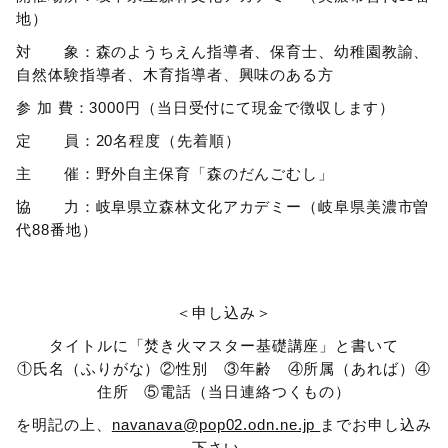
地）
対 象：森のようちえん指導者、保育士、幼稚園教諭、
自然体験指導者、木育指導者、興味のある方
参 加 費：3000円（当日受付にて現金で徴収します）
定 員：20名程度（先着順）
主 催：野外自主保育「森のだんごむし」
協 力：岐阜県立森林文化アカデミー（岐阜県美濃市曽
代88番地）
＜申し込み＞
タイトルに「焚き火マスター基礎講座」と書いて
①氏名（ふりがな）②性別 ③年齢 ④所属（あれば）④
住所 ⑤電話（当日連絡つくもの）
を明記の上、
navanava@pop02.odn.ne.jp
までお申し込み
下さい。