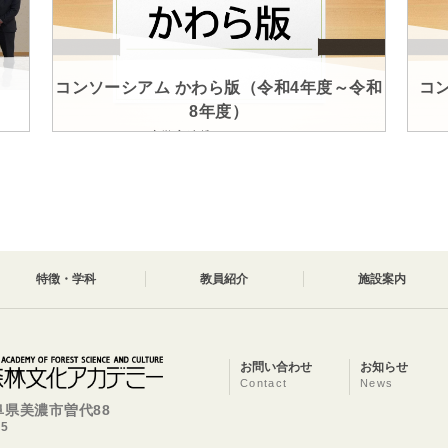
コンソーシアム かわら版（令和4年度～令和
コ
8年度）
産学官連携ネットワーク
特徴・学科
教員紹介
施設案内
お問い合わせ
お知らせ
Contact
News
岐阜県美濃市曽代88
25