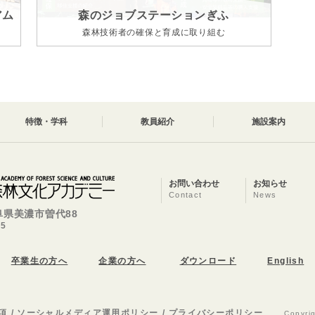
アム
森のジョブステーションぎふ
森林技術者の確保と育成に取り組む
特徴・学科
教員紹介
施設案内
お問い合わせ
お知らせ
Contact
News
岐阜県美濃市曽代88
25
卒業生の方へ
企業の方へ
ダウンロード
English
項
ソーシャルメディア運用ポリシー
プライバシーポリシー
Copyri