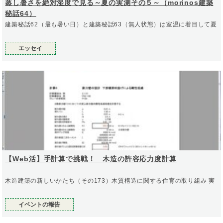
蒸し暑さを絶対湿度で見る～夏の実測その５～（morinos建築
秘話64）
建築秘話62（最も暑い日）と建築秘話63（無人状態）は室温に着目して夏
エッセイ
【Web活】手計算で挑戦！ 木造の許容応力度計算
木造建築の新しいかたち（その173）木質構造に関する住育の取り組み 実
イベントの報告