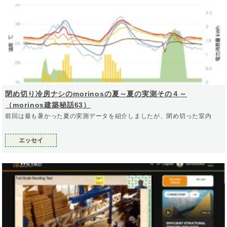
閉め切り冷房ナシのmorinosの夏～夏の実測その４～
（morinos建築秘話63）
前回は最も暑かった夏の実測データを紹介しましたが、閉め切った室内
エッセイ