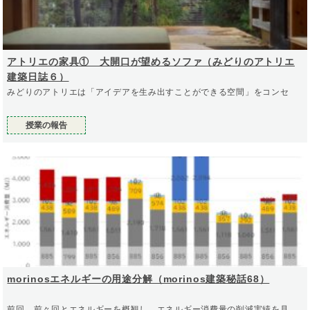
アトリエの家具① 大開口が望めるソファ（みどりのアトリエ
建築日誌６）
みどりのアトリエは「アイデアを生み出すことができる空間」をコンセ
授業の報告
morinosエネルギーの用途分解（morinos建築秘話68）
前回、前々回とエネルギーを概観し、エネルギー消費量の削減実績を見