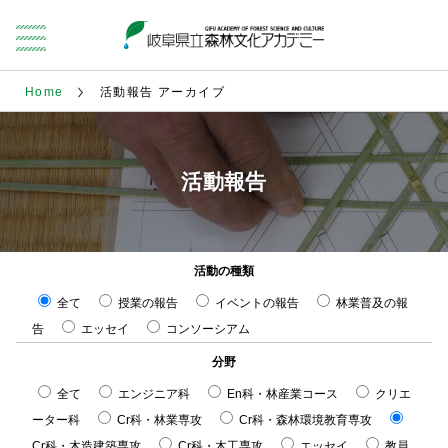
Home
活動報告 アーカイブ
活動報告
活動の種類
全て
授業の報告
イベントの報告
林業普及の報
告
エッセイ
コンソーシアム
分野
全て
エンジニア科
En科・林産業コース
クリエ
ーター科
Cr科・林業専攻
Cr科・森林環境教育専攻
Cr科・木造建築専攻
Cr科・木工専攻
エッセイ
教員