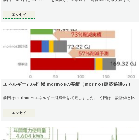
エッセイ
エネルギー73%削減 morinosの実績（morinos建築秘話67）
前回はmorinosのエネルギー消費量を概観しました。 今回は、設計値と比
エッセイ