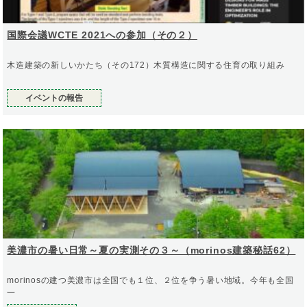
国際会議WCTE 2021への参加（その２）
木造建築の新しいかたち（その172）木質構造に関する住育の取り組み
イベントの報告
美濃市の暑い日常～夏の実測その３～（morinos建築秘話62）
morinosの建つ美濃市は全国でも１位、２位を争う暑い地域。今年も全国
一