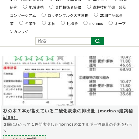
研究
地域連携
専門技術者研修
森林技術開発・普及
コンソーシアム
ロッテンブルク大学連携
20周年記念事
業
卒業生
木育
翔楓祭
morinos
オープ
ンカレッジ
杉の木７本が蓄えている二酸化炭素の排出量（morinos建築秘
話69）
３回にわたって１件間実測したmorinosのエネルギー消費量の分析を行っ
て