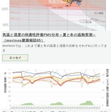
気温と湿度の快適性評価PMV分布～夏と冬の温熱実測～
（morinos建築秘話65）
morinosでは、これまで夏と冬の温度と湿度の分析をそれぞれに行ってき
ま
エッセイ