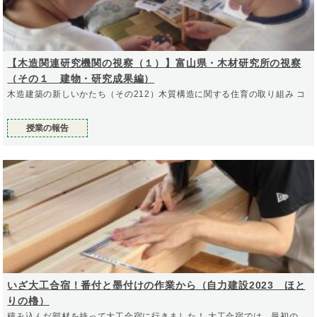
【木造関連研究機関の視察（１）】富山県・木材研究所の視察
（その１ 建物・研究成果編）
木造建築の新しいかたち（その212）木質構造に関する住育の取り組み コ
授業の報告
いざ大工合宿！番付と墨付けの作業から（自力建設2023 ほと
りの櫓）
積み込んだ部材を持って大工合宿に行きました！ 大工合宿では、最初の