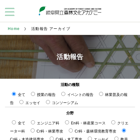
Home
活動報告 アーカイブ
活動報告
活動の種類
全て
授業の報告
イベントの報告
林業普及の報
告
エッセイ
コンソーシアム
分野
全て
エンジニア科
En科・林産業コース
クリエ
ーター科
Cr科・林業専攻
Cr科・森林環境教育専攻
Cr科・木造建築専攻
Cr科・木工専攻
エッセイ
教員