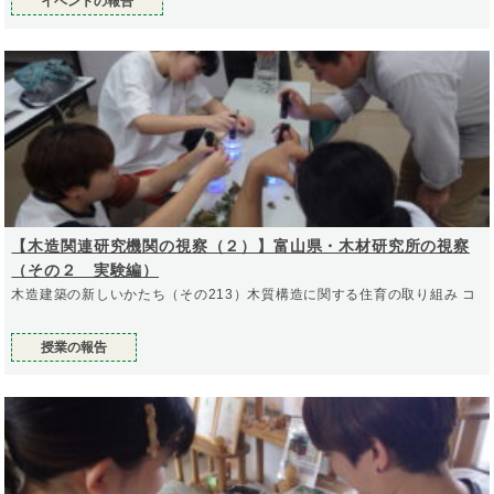
イベントの報告
【木造関連研究機関の視察（２）】富山県・木材研究所の視察
（その２ 実験編）
木造建築の新しいかたち（その213）木質構造に関する住育の取り組み コ
授業の報告