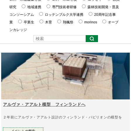
研究
地域連携
専門技術者研修
森林技術開発・普及
コンソーシアム
ロッテンブルク大学連携
20周年記念事
業
卒業生
木育
翔楓祭
morinos
オープ
ンカレッジ
アルヴァ・アアルト模型 フィンランドへ
２年前にアルヴァ・アアルト設計のフィンランド・パビリオンの模型を