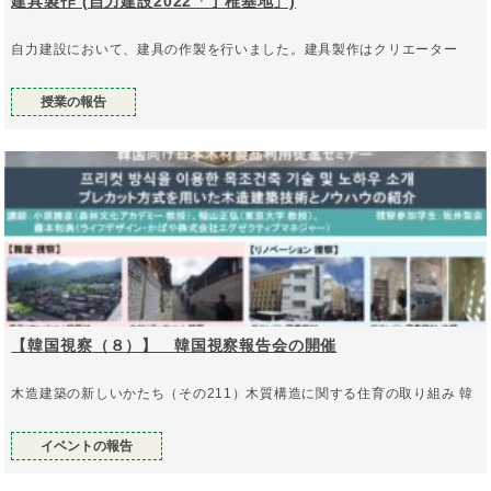
建具製作 (自力建設2022「丁稚基地」)
自力建設において、建具の作製を行いました。建具製作はクリエーター
授業の報告
【韓国視察（８）】 韓国視察報告会の開催
木造建築の新しいかたち（その211）木質構造に関する住育の取り組み 韓
イベントの報告