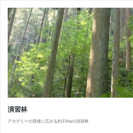
演習林
アカデミーの背後に広がる約33haの演習林