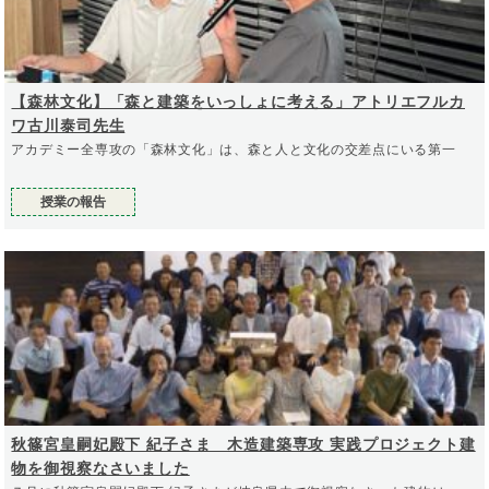
【森林文化】「森と建築をいっしょに考える」アトリエフルカ
ワ古川泰司先生
アカデミー全専攻の「森林文化」は、森と人と文化の交差点にいる第一
授業の報告
秋篠宮皇嗣妃殿下 紀子さま 木造建築専攻 実践プロジェクト建
物を御視察なさいました