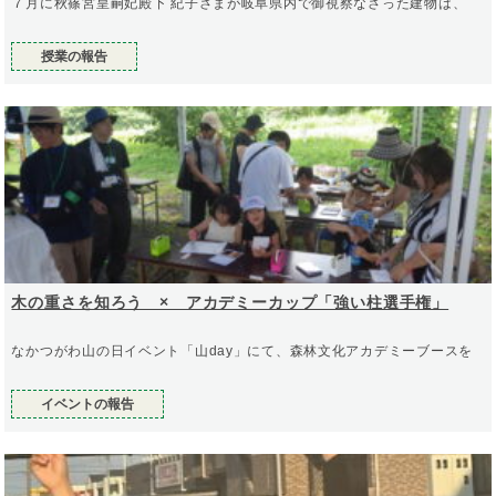
７月に秋篠宮皇嗣妃殿下 紀子さまが岐阜県内で御視察なさった建物は、
授業の報告
木の重さを知ろう × アカデミーカップ「強い柱選手権」
なかつがわ山の日イベント「山day」にて、森林文化アカデミーブースを
イベントの報告