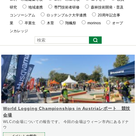
研究
地域連携
専門技術者研修
森林技術開発・普及
コンソーシアム
ロッテンブルク大学連携
20周年記念事
業
卒業生
木育
翔楓祭
morinos
オープ
ンカレッジ
World Logging Championships in Austriaレポート 競技
会場
WLCの会場についての報告です。 今回の会場はウィーン市内にあるドナ
ウ