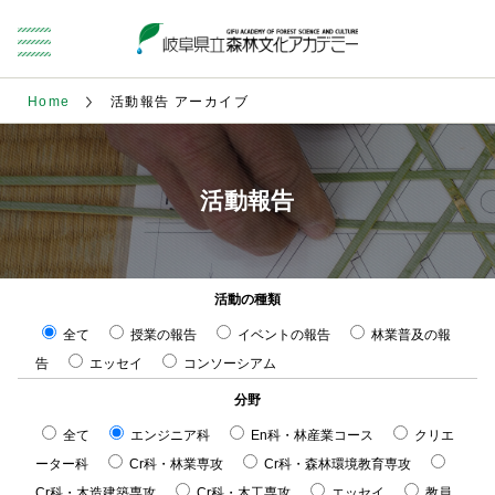
Home
活動報告 アーカイブ
活動報告
活動の種類
全て
授業の報告
イベントの報告
林業普及の報
告
エッセイ
コンソーシアム
分野
全て
エンジニア科
En科・林産業コース
クリエ
ーター科
Cr科・林業専攻
Cr科・森林環境教育専攻
Cr科・木造建築専攻
Cr科・木工専攻
エッセイ
教員