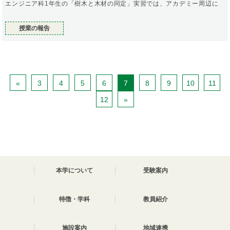
エンジニア科1年生の「樹木と木材の同定」実習では、アカデミー周辺に
授業の報告
«
3
4
5
6
7
8
9
10
11
12
»
本学について
受験案内
特徴・学科
教員紹介
施設案内
地域連携