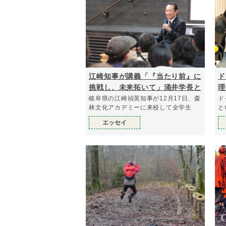
江崎知事が講義「『当たり前』に
ド
挑戦し、未来拓いて」涌井学長と
理
学生とのクロストークも
岐阜県の江崎禎英知事が12月17日、森
ド
林文化アカデミーに来校して全学生
と
エッセイ