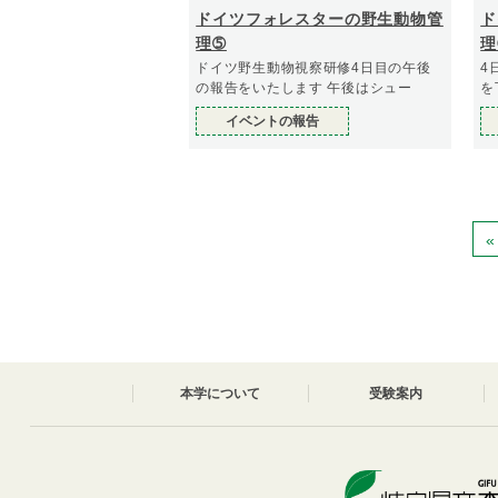
ドイツフォレスターの野生動物管
ド
理➄
理
ドイツ野生動物視察研修4日目の午後
4
の報告をいたします 午後はシュー
を
イベントの報告
«
本学について
受験案内