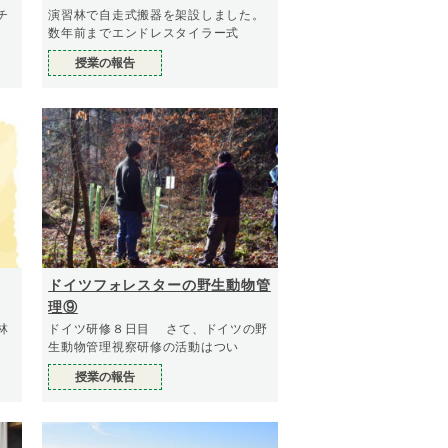
チ
演習林で自走式搬器を架設しました。
数年前までエンドレスタイラー式
授業の報告
ドイツフォレスターの野生動物管
理⑨
林
ドイツ研修８日目 さて、ドイツの野
生動物管理視察研修の活動はつい
授業の報告