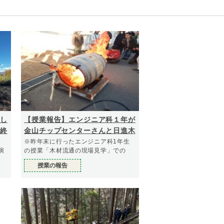
し
【授業報告】エンジニア科１年が
終
金山チップセンターさんと日進木
工さんに見学しに行きました
※昨年末に行ったエンジニア科1年生
演
の授業「木材流通の現場見学」での
授業の報告