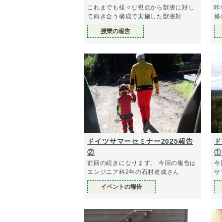
これまでも様々な視点から獣害に対し
昨
て向き合う構成で実施した獣害対
修
授業の報告
ドイツサマーセミナー2025報告
ド
②
①
前回の続きになります。 今回の報告は
今
エンジニア科2年の石村道成さん
サ
イベントの報告