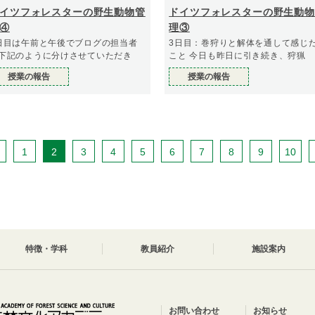
イツフォレスターの野生動物管
ドイツフォレスターの野生動物
④
理③
日目は午前と午後でブログの担当者
3日目：巻狩りと解体を通して感じ
下記のように分けさせていただき
こと 今日も昨日に引き続き、狩猟
授業の報告
授業の報告
1
2
3
4
5
6
7
8
9
10
特徴・学科
教員紹介
施設案内
お問い合わせ
お知らせ