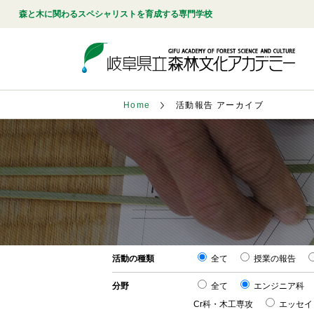
森と木に関わるスペシャリストを育成する専門学校
Home
活動報告 アーカイブ
活動の種類
全て
授業の報告
分野
全て
エンジニア科
Cr科・木工専攻
エッセイ