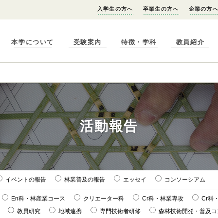
入学生の方へ
卒業生の方へ
企業の方
本学について
受験案内
特徴・学科
教員紹介
活動報告
イベントの報告
林業普及の報告
エッセイ
コンソーシアム
En科・林産業コース
クリエーター科
Cr科・林業専攻
Cr科
教員研究
地域連携
専門技術者研修
森林技術開発・普及コ