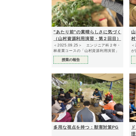
”あたり前”の素晴らしさに気づく
山
（山村資源利用演習・第２回目）
村
＜2025.09.25＞ エンジニア科２年・
＜
林産業コースの「山村資源利用演習」
が
授業の報告
多用な視点を持つ：獣害対策PG
ド
理