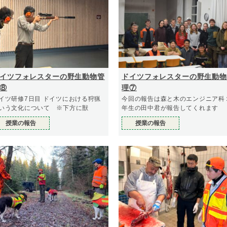
イツフォレスターの野生動物管
ドイツフォレスターの野生動物
⑧
理⑦
イツ研修7日目 ドイツにおける狩猟
今回の報告は森と木のエンジニア科
いう文化について ※下方に獣
年生の田中君が報告してくれます
授業の報告
授業の報告