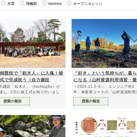
木育
翔楓祭
morinos
オープンカレッジ
倒競技で「紡木人」に入魂！竣
「好き」という気持ちが、暮ら
式で完成祝う（自力建設
になる（山村資源利用演習・最
025）
回）
力建設「紡木人」（tsumugito）が
＜2025.11.5–6＞ エンジニア科2
成し、2日に竣工式を執り行いまし
年・林産業コースの「山村資源利用
習」
授業の報告
授業の報告