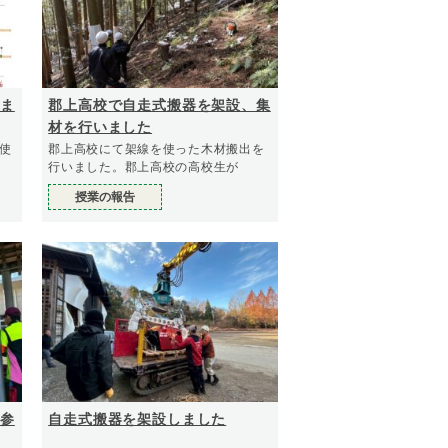
ま
郡上高校で自走式搬器を架設、集
材を行いました
使
郡上高校にて架線を使った木材搬出を
行いました。郡上高校の高校生が
授業の報告
参
自走式搬器を架設しました