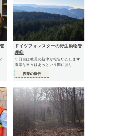
管
ドイツフォレスターの野生動物管
理⑥
２
５日目は教員の新津が報告いたします
濃厚な日々はあっという間に折り
授業の報告