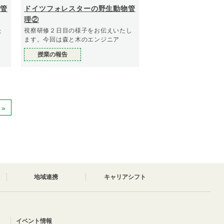
管
ドイツフォレスターの野生動物管
理②
た
視察研修２日目の様子をお伝えいたし
ます。今回は森と木のエンジニア
授業の報告
»
地域連携
キャリアシフト
イベント情報