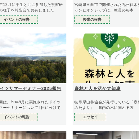
年12月に学生と共に参加した視察研
宮崎県日向市で開催された九州伐木
の様子を報告会で共有しました
ャンピオンシップに、教員の杉本
イベントの報告
授業の報告
イツサマーセミナー2025報告
森林と人を活かす知恵
回は、昨年9月に実施されたドイツ
岐阜県山林協会が発行している「森
マーセミナーについて2回に分けて
のたより」 県内の木に関わる方
イベントの報告
エッセイ