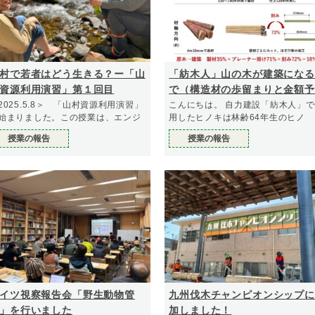
村で若者はどう生きる？ー「山
「紡木人」山の木が建築になる
資源利用演習」第１回目
で（構造材の歩留まりと金額予
測）自力建設2025
2025.5.8＞ 「山村資源利用演習」
こんにちは。 自力建設「紡木人」で
始まりました。この授業は、エンジ
用したヒノキは林齢64年生のヒノ
授業の報告
授業の報告
イツ視察報告会「野生動物管
九州伐木チャンピオンシップに
」を行いました
加しました！