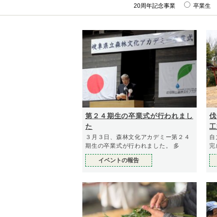
20周年記念事業
卒業生
第２４期生の卒業式が行われまし
伐
た
工
2
３月３日、森林文化アカデミー第２４
自
期生の卒業式が行われました。 多
完
た
イベントの報告